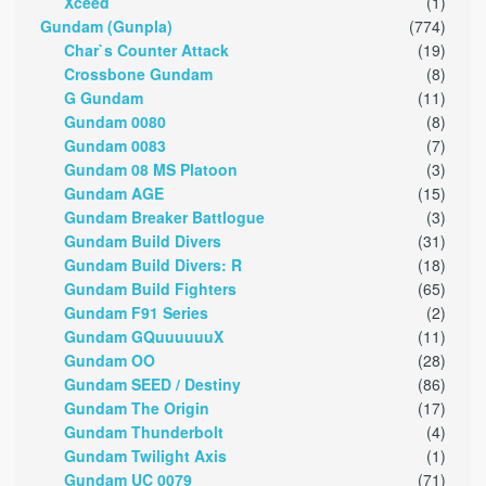
Xceed
(1)
Gundam (Gunpla)
(774)
Char`s Counter Attack
(19)
Crossbone Gundam
(8)
G Gundam
(11)
Gundam 0080
(8)
Gundam 0083
(7)
Gundam 08 MS Platoon
(3)
Gundam AGE
(15)
Gundam Breaker Battlogue
(3)
Gundam Build Divers
(31)
Gundam Build Divers: R
(18)
Gundam Build Fighters
(65)
Gundam F91 Series
(2)
Gundam GQuuuuuuX
(11)
Gundam OO
(28)
Gundam SEED / Destiny
(86)
Gundam The Origin
(17)
Gundam Thunderbolt
(4)
Gundam Twilight Axis
(1)
Gundam UC 0079
(71)