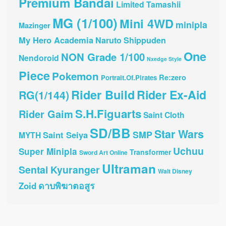
Premium Bandai
Limited Tamashii
MG (1/100)
Mini 4WD
minipla
Mazinger
My Hero Academia
Naruto Shippuden
One
NON Grade 1/100
Nendoroid
Nxedge Style
Piece
Pokemon
Re:zero
Portrait.Of.Pirates
Rider Build
Rider Ex-Aid
RG(1/144)
S.H.Figuarts
Rider Gaim
Saint Cloth
SD/BB
Star Wars
SMP
Saint Seiya
MYTH
Uchuu
Super Minipla
Transformer
Sword Art Online
Ultraman
Sentai Kyuranger
Walt Disney
ดาบพิฆาตอสูร
Zoid