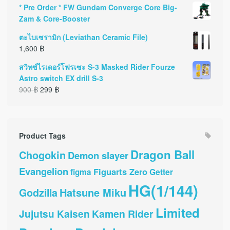
* Pre Order * FW Gundam Converge Core Big-
Zam & Core-Booster
ตะไบเซรามิก (Leviathan Ceramic File)
1,600
฿
สวิทซ์ไรเดอร์โฟรเซะ S-3 Masked Rider Fourze
Astro switch EX drill S-3
900
฿
299
฿
Product Tags
Dragon Ball
Chogokin
Demon slayer
Evangelion
Figuarts Zero
Getter
figma
HG(1/144)
Hatsune Miku
Godzilla
Limited
Kamen Rider
Jujutsu Kaisen