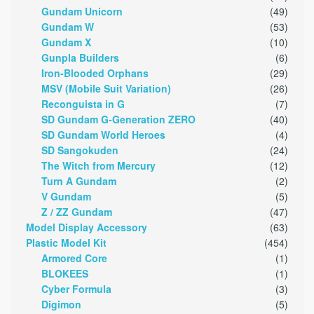
Gundam Unicorn
(49)
Gundam W
(53)
Gundam X
(10)
Gunpla Builders
(6)
Iron-Blooded Orphans
(29)
MSV (Mobile Suit Variation)
(26)
Reconguista in G
(7)
SD Gundam G-Generation ZERO
(40)
SD Gundam World Heroes
(4)
SD Sangokuden
(24)
The Witch from Mercury
(12)
Turn A Gundam
(2)
V Gundam
(5)
Z / ZZ Gundam
(47)
Model Display Accessory
(63)
Plastic Model Kit
(454)
Armored Core
(1)
BLOKEES
(1)
Cyber Formula
(3)
Digimon
(5)