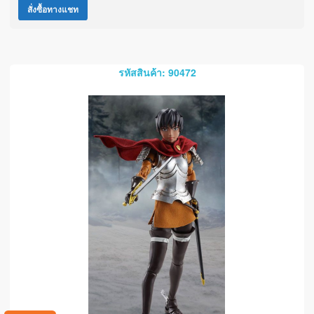
สั่งซื้อทางแชท
รหัสสินค้า: 90472