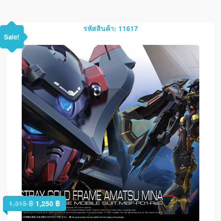
รหัสสินค้า: 11617
Sale!
1,315
฿
1,250
฿