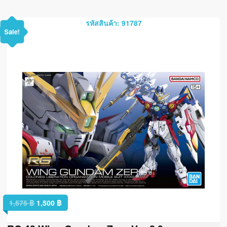
รหัสสินค้า: 91787
Sale!
1,575
฿
1,500
฿