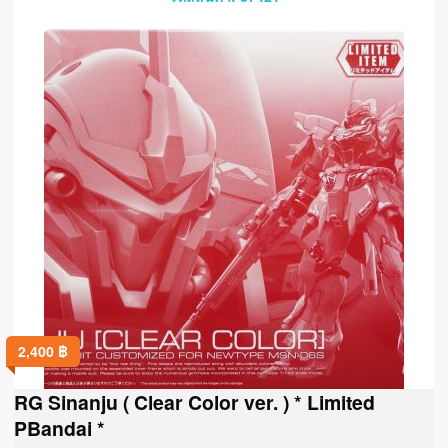
2,400
฿
RG Sinanju ( Clear Color ver. ) * Limited
PBandai *