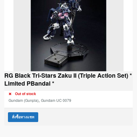
RG Black Tri-Stars Zaku II (Triple Action Set) *
Limited PBandai *
Out of stock
,
Gundam (Gunpla)
Gundam UC 0079
สั่งซื้อทางแชท