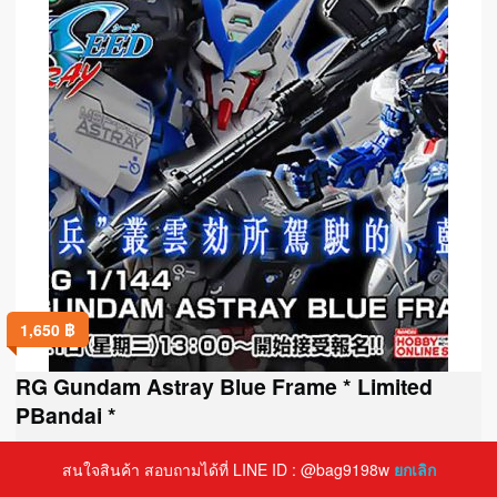
1,650
฿
RG Gundam Astray Blue Frame * Limited
PBandai *
Out of stock
สนใจสินค้า สอบถามได้ที่ LINE ID : @bag9198w
ยกเลิก
,
Gundam (Gunpla)
Gundam SEED / Destiny