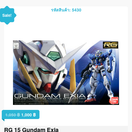
รหัสสินค้า: 5430
Sale!
1,050
฿
1,000
฿
RG 15 Gundam Exia