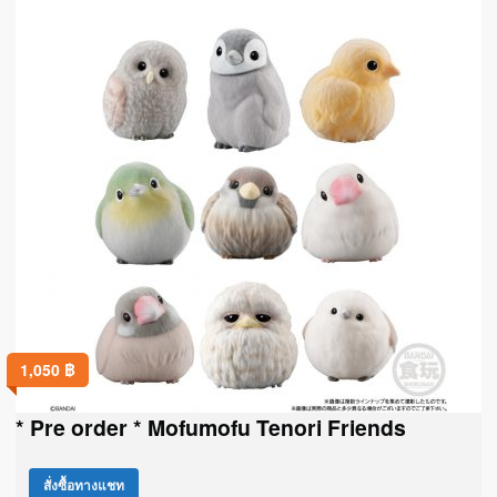
1,050
฿
* Pre order * Mofumofu Tenori Friends
สั่งซื้อทางแชท