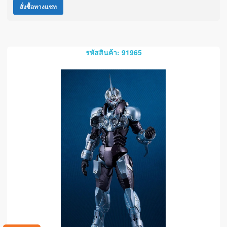
สั่งซื้อทางแชท
รหัสสินค้า: 91965