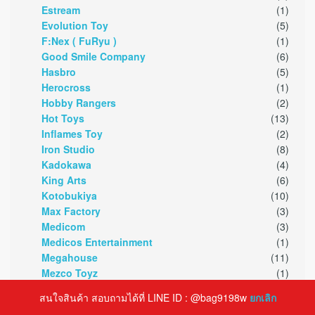
Estream
(1)
Evolution Toy
(5)
F:Nex ( FuRyu )
(1)
Good Smile Company
(6)
Hasbro
(5)
Herocross
(1)
Hobby Rangers
(2)
Hot Toys
(13)
Inflames Toy
(2)
Iron Studio
(8)
Kadokawa
(4)
King Arts
(6)
Kotobukiya
(10)
Max Factory
(3)
Medicom
(3)
Medicos Entertainment
(1)
Megahouse
(11)
Mezco Toyz
(1)
Native
(4)
สนใจสินค้า สอบถามได้ที่ LINE ID : @bag9198w
ยกเลิก
Neca
(5)