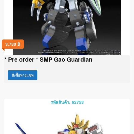
3,730
฿
* Pre order * SMP Gao Guardian
สั่งซื้อทางแชท
รหัสสินค้า: 62753