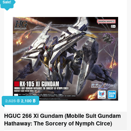
Sale!
2,625
฿
2,100
฿
HGUC 266 Xi Gundam (Mobile Suit Gundam
Hathaway: The Sorcery of Nymph Circe)