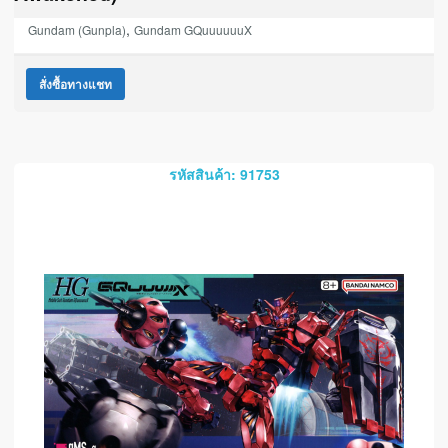
,
Gundam (Gunpla)
Gundam GQuuuuuuX
สั่งซื้อทางแชท
รหัสสินค้า: 91753