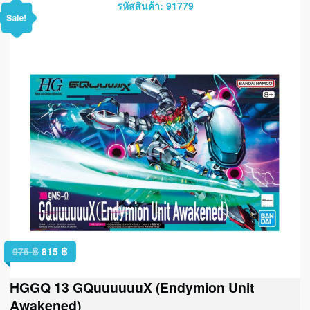
รหัสสินค้า: 91779
Sale!
975
฿
815
฿
HGGQ 13 GQuuuuuuX (Endymion Unit
Awakened)