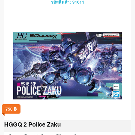
รหัสสินค้า: 91611
750
฿
HGGQ 2 Police Zaku