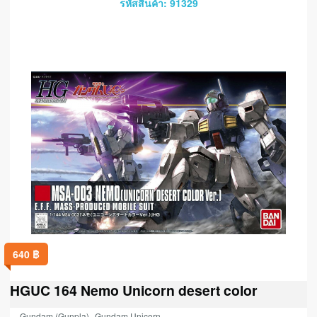
รหัสสินค้า: 91329
640
฿
HGUC 164 Nemo Unicorn desert color
,
Gundam (Gunpla)
Gundam Unicorn