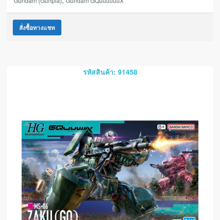
,
Gundam (Gunpla)
Gundam GQuuuuuuX
สั่งซื้อทางแชท
รหัสสินค้า: 91458