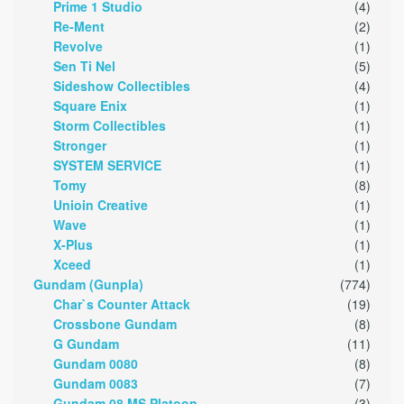
Prime 1 Studio
(4)
Re-Ment
(2)
Revolve
(1)
Sen Ti Nel
(5)
Sideshow Collectibles
(4)
Square Enix
(1)
Storm Collectibles
(1)
Stronger
(1)
SYSTEM SERVICE
(1)
Tomy
(8)
Unioin Creative
(1)
Wave
(1)
X-Plus
(1)
Xceed
(1)
Gundam (Gunpla)
(774)
Char`s Counter Attack
(19)
Crossbone Gundam
(8)
G Gundam
(11)
Gundam 0080
(8)
Gundam 0083
(7)
Gundam 08 MS Platoon
(3)