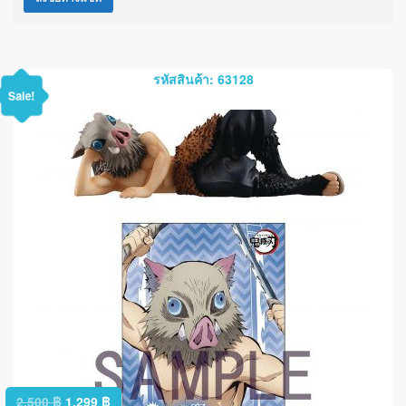
รหัสสินค้า: 63128
Sale!
2,500
฿
1,299
฿