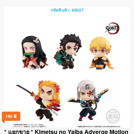
รหัสสินค้า: 69027
190
฿
* แยกขาย * Kimetsu no Yaiba Adverge Motion