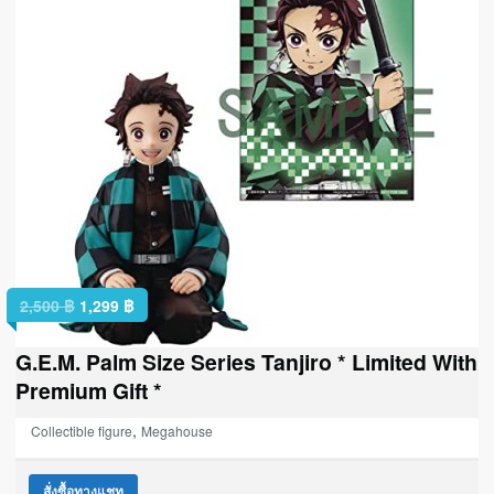
2,500
฿
1,299
฿
G.E.M. Palm Size Series Tanjiro * Limited With
Premium Gift *
,
Collectible figure
Megahouse
สั่งซื้อทางแชท