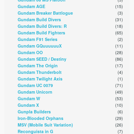
Gundam AGE
(15)
Gundam Breaker Battlogue
(3)
Gundam Build Divers
(31)
Gundam Build Divers: R
(18)
Gundam Build Fighters
(65)
Gundam F91 Series
(2)
Gundam GQuuuuuuX
(11)
Gundam OO
(28)
Gundam SEED / Destiny
(86)
Gundam The Origin
(17)
Gundam Thunderbolt
(4)
Gundam Twilight Axis
(1)
Gundam UC 0079
(71)
Gundam Unicorn
(49)
Gundam W
(53)
Gundam X
(10)
Gunpla Builders
(6)
Iron-Blooded Orphans
(29)
MSV (Mobile Suit Variation)
(26)
Reconguista in G
(7)