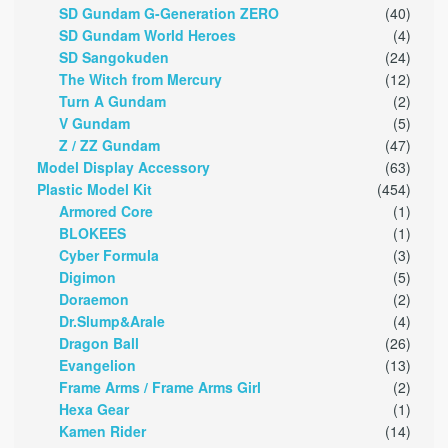
SD Gundam G-Generation ZERO
(40)
SD Gundam World Heroes
(4)
SD Sangokuden
(24)
The Witch from Mercury
(12)
Turn A Gundam
(2)
V Gundam
(5)
Z / ZZ Gundam
(47)
Model Display Accessory
(63)
Plastic Model Kit
(454)
Armored Core
(1)
BLOKEES
(1)
Cyber Formula
(3)
Digimon
(5)
Doraemon
(2)
Dr.Slump&Arale
(4)
Dragon Ball
(26)
Evangelion
(13)
Frame Arms / Frame Arms Girl
(2)
Hexa Gear
(1)
Kamen Rider
(14)