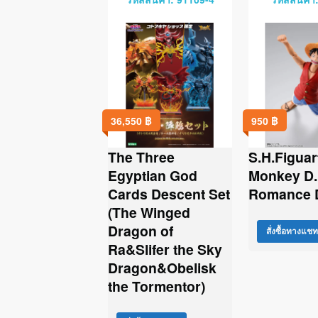
36,550
฿
950
฿
The Three
S.H.Figuar
Egyptian God
Monkey D. 
Cards Descent Set
Romance 
(The Winged
Dragon of
สั่งซื้อทางแชท
Ra&Slifer the Sky
Dragon&Obelisk
the Tormentor)