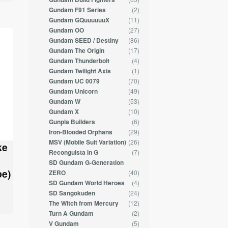
(2)
Gundam F91 Series
(11)
Gundam GQuuuuuuX
(27)
Gundam OO
(86)
Gundam SEED / Destiny
(17)
Gundam The Origin
(4)
Gundam Thunderbolt
(1)
Gundam Twilight Axis
(70)
Gundam UC 0079
(49)
Gundam Unicorn
(53)
Gundam W
(10)
Gundam X
(6)
Gunpla Builders
(29)
Iron-Blooded Orphans
(26)
MSV (Mobile Suit Variation)
ke
(7)
Reconguista in G
SD Gundam G-Generation
e)
(40)
ZERO
(4)
SD Gundam World Heroes
(24)
SD Sangokuden
(12)
The Witch from Mercury
(2)
Turn A Gundam
(5)
V Gundam