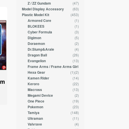
(47)
Z / ZZ Gundam
(63)
Model Display Accessory
(453)
Plastic Model Kit
(1)
Armored Core
(1)
BLOKEES
(3)
Cyber Formula
(5)
Digimon
(2)
Doraemon
(4)
Dr.Slump&Arale
(26)
Dragon Ball
(13)
Evangelion
Frame Arms / Frame Arms Girl
(1)
(2)
Hexa Gear
(14)
Kamen Rider
am
(22)
Keroro
(13)
Macross
(2)
Megami Device
(19)
One Piece
(23)
Pokemon
(148)
Tamiya
(11)
Ultraman
(4)
Valvrave