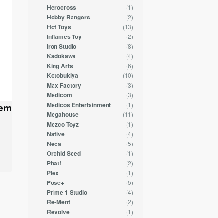
(1)
Herocross
(2)
Hobby Rangers
(13)
Hot Toys
(2)
Inflames Toy
(8)
Iron Studio
(4)
Kadokawa
(6)
King Arts
(10)
Kotobukiya
(3)
Max Factory
(3)
Medicom
(1)
tem
Medicos Entertainment
(11)
Megahouse
(1)
Mezco Toyz
(4)
Native
(5)
Neca
(1)
Orchid Seed
(2)
Phat!
(1)
Plex
(5)
Pose+
(4)
Prime 1 Studio
(2)
Re-Ment
(1)
Revolve