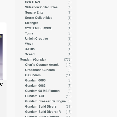
(5)
Sen Ti Nel
(4)
Sideshow Collectibles
(1)
Square Enix
(1)
Storm Collectibles
(1)
Stronger
(1)
SYSTEM SERVICE
(8)
Tomy
(1)
Unioin Creative
(1)
Wave
(1)
X-Plus
(1)
Xceed
(772)
Gundam (Gunpla)
(19)
Char`s Counter Attack
(8)
Crossbone Gundam
(11)
G Gundam
(8)
Gundam 0080
ic
(7)
Gundam 0083
(3)
Gundam 08 MS Platoon
(15)
Gundam AGE
(3)
Gundam Breaker Battlogue
(31)
Gundam Build Divers
(18)
Gundam Build Divers: R
(65)
Gundam Build Fighters