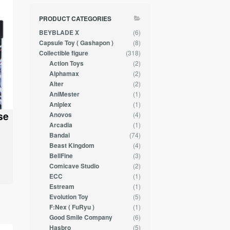
PRODUCT CATEGORIES
(6)
BEYBLADE X
(8)
Capsule Toy ( Gashapon )
(318)
Collectible figure
(2)
Action Toys
(2)
Alphamax
(2)
Alter
(1)
AniMester
(1)
Aniplex
se
(4)
Anovos
(1)
Arcadia
(74)
Bandai
(4)
Beast Kingdom
(3)
BellFine
(2)
Comicave Studio
(1)
ECC
(1)
Estream
(5)
Evolution Toy
(1)
F:Nex ( FuRyu )
(6)
Good Smile Company
(5)
Hasbro