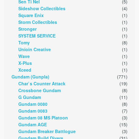
Sen Ti Nel
(5)
Sideshow Collectibles
(4)
Square Enix
(1)
Storm Collectibles
(1)
Stronger
(1)
SYSTEM SERVICE
(1)
Tomy
(8)
Unioin Creative
(1)
Wave
(1)
X-Plus
(1)
Xceed
(1)
Gundam (Gunpla)
(771)
Char`s Counter Attack
(19)
Crossbone Gundam
(8)
G Gundam
(11)
Gundam 0080
(8)
Gundam 0083
(7)
Gundam 08 MS Platoon
(3)
Gundam AGE
(15)
Gundam Breaker Battlogue
(3)
Gundam Build Divers
(31)