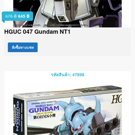
675
฿
645
฿
HGUC 047 Gundam NT1
สั่งซื้อทางแชท
รหัสสินค้า: 47898