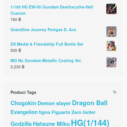
1/100 HG EW-05 Gundam Deathscythe-Hell
Custom
760
฿
Grandline Journey Portgas D. Ace
DX Medal & Friendship Full Bottle Set
500
฿
MG Nu Gundam Metallic Coating Ver.
3,230
฿
Product Tags
Dragon Ball
Chogokin
Demon slayer
Evangelion
Figuarts Zero
Getter
figma
HG(1/144)
Hatsune Miku
Godzilla