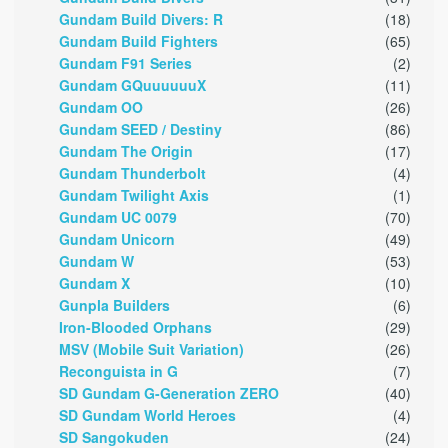
Gundam Build Divers: R
(18)
Gundam Build Fighters
(65)
Gundam F91 Series
(2)
Gundam GQuuuuuuX
(11)
Gundam OO
(26)
Gundam SEED / Destiny
(86)
Gundam The Origin
(17)
Gundam Thunderbolt
(4)
Gundam Twilight Axis
(1)
Gundam UC 0079
(70)
Gundam Unicorn
(49)
Gundam W
(53)
Gundam X
(10)
Gunpla Builders
(6)
Iron-Blooded Orphans
(29)
MSV (Mobile Suit Variation)
(26)
Reconguista in G
(7)
SD Gundam G-Generation ZERO
(40)
SD Gundam World Heroes
(4)
SD Sangokuden
(24)