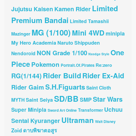
Limited
Jujutsu Kaisen
Kamen Rider
Premium Bandai
Limited Tamashii
MG (1/100)
Mini 4WD
minipla
Mazinger
My Hero Academia
Naruto Shippuden
One
NON Grade 1/100
Nendoroid
Nxedge Style
Piece
Pokemon
Re:zero
Portrait.Of.Pirates
Rider Build
Rider Ex-Aid
RG(1/144)
S.H.Figuarts
Rider Gaim
Saint Cloth
SD/BB
Star Wars
SMP
Saint Seiya
MYTH
Uchuu
Super Minipla
Transformer
Sword Art Online
Ultraman
Sentai Kyuranger
Walt Disney
ดาบพิฆาตอสูร
Zoid