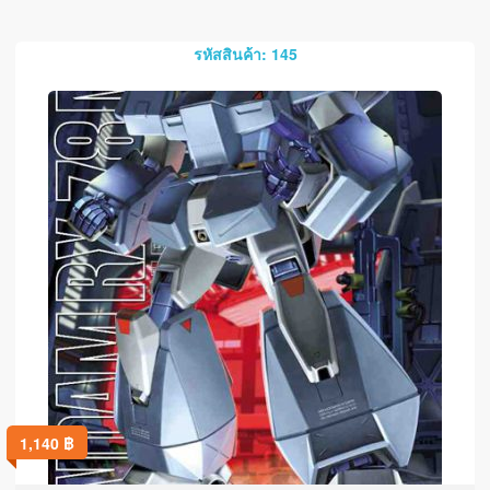
รหัสสินค้า: 145
1,140
฿