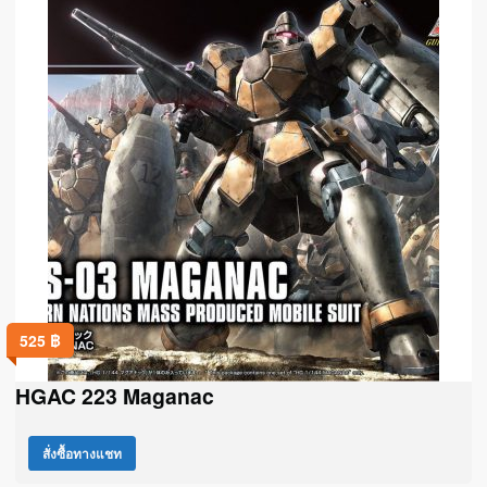
525
฿
HGAC 223 Maganac
สั่งซื้อทางแชท