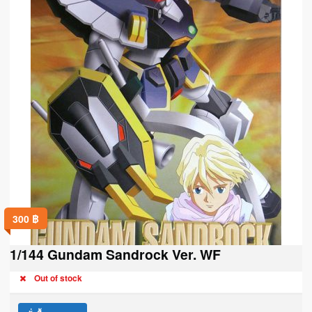
300
฿
1/144 Gundam Sandrock Ver. WF
Out of stock