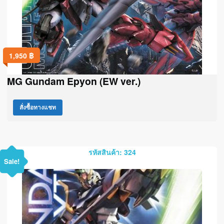
1,950
฿
MG Gundam Epyon (EW ver.)
สั่งซื้อทางแชท
รหัสสินค้า: 324
Sale!