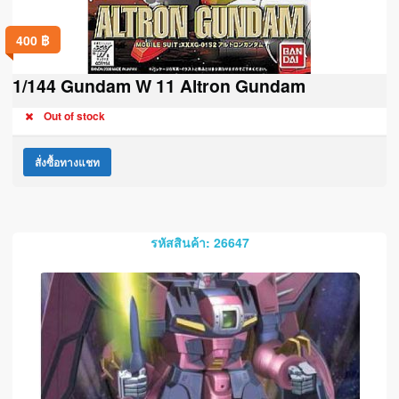
400
฿
1/144 Gundam W 11 Altron Gundam
Out of stock
สั่งซื้อทางแชท
รหัสสินค้า: 26647