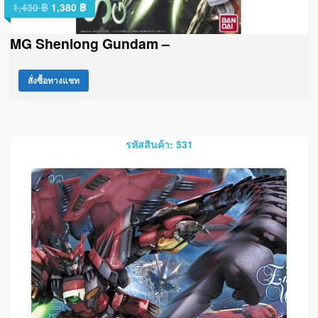
1,430
฿
1,380
฿
MG Shenlong Gundam –
สั่งซื้อทางแชท
รหัสสินค้า: 531