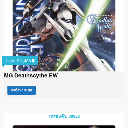
1,430
฿
1,380
฿
MG Deathscythe EW
สั่งซื้อทางแชท
รหัสสินค้า: 39825