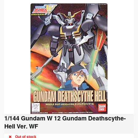
1/144 Gundam W 12 Gundam Deathscythe-
Hell Ver. WF
Out of stock