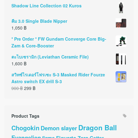
Shadow Line Collection 02 Kuros
คีม 3.0 Single Blade Nipper
1,050
฿
* Pre Order * FW Gundam Converge Core Big-
Zam & Core-Booster
ตะไบเซรามิก (Leviathan Ceramic File)
1,600
฿
สวิทซ์ไรเดอร์โฟรเซะ S-3 Masked Rider Fourze
Astro switch EX drill S-3
900
฿
299
฿
Product Tags
Dragon Ball
Chogokin
Demon slayer
Evangelion
Figuarts Zero
Getter
figma