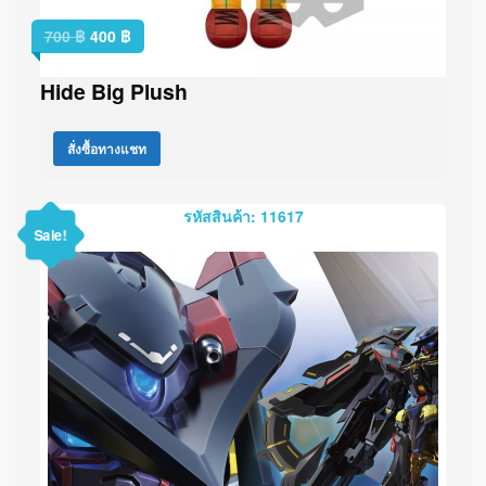
700
฿
400
฿
Hide Big Plush
สั่งซื้อทางแชท
รหัสสินค้า: 11617
Sale!