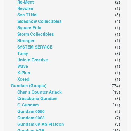
Re-Ment
(2)
Revolve
(1)
Sen Ti Nel
(5)
Sideshow Collectibles
(4)
Square Enix
(1)
Storm Collectibles
(1)
Stronger
(1)
SYSTEM SERVICE
(1)
Tomy
(8)
Unioin Creative
(1)
Wave
(1)
X-Plus
(1)
Xceed
(1)
Gundam (Gunpla)
(774)
Char`s Counter Attack
(19)
Crossbone Gundam
(8)
G Gundam
(11)
Gundam 0080
(8)
Gundam 0083
(7)
Gundam 08 MS Platoon
(3)
Gundam AGE
(15)