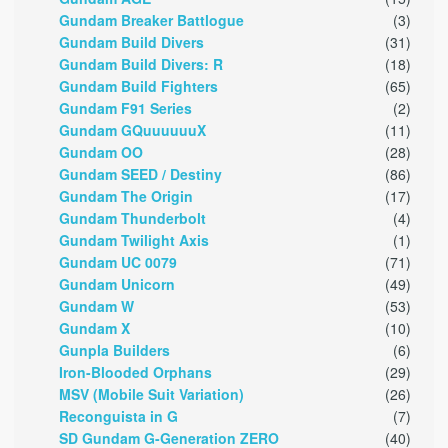
Gundam Breaker Battlogue
(3)
Gundam Build Divers
(31)
Gundam Build Divers: R
(18)
Gundam Build Fighters
(65)
Gundam F91 Series
(2)
Gundam GQuuuuuuX
(11)
Gundam OO
(28)
Gundam SEED / Destiny
(86)
Gundam The Origin
(17)
Gundam Thunderbolt
(4)
Gundam Twilight Axis
(1)
Gundam UC 0079
(71)
Gundam Unicorn
(49)
Gundam W
(53)
Gundam X
(10)
Gunpla Builders
(6)
Iron-Blooded Orphans
(29)
MSV (Mobile Suit Variation)
(26)
Reconguista in G
(7)
SD Gundam G-Generation ZERO
(40)