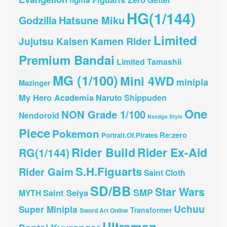
HG(1/144)
Hatsune Miku
Godzilla
Limited
Kamen Rider
Jujutsu Kaisen
Premium Bandai
Limited Tamashii
MG (1/100)
Mini 4WD
minipla
Mazinger
My Hero Academia
Naruto Shippuden
One
NON Grade 1/100
Nendoroid
Nxedge Style
Piece
Pokemon
Re:zero
Portrait.Of.Pirates
Rider Build
Rider Ex-Aid
RG(1/144)
S.H.Figuarts
Rider Gaim
Saint Cloth
SD/BB
Star Wars
SMP
Saint Seiya
MYTH
Uchuu
Super Minipla
Transformer
Sword Art Online
Ultraman