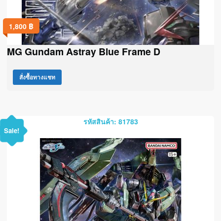
1,800
฿
MG Gundam Astray Blue Frame D
สั่งซื้อทางแชท
รหัสสินค้า: 81783
Sale!