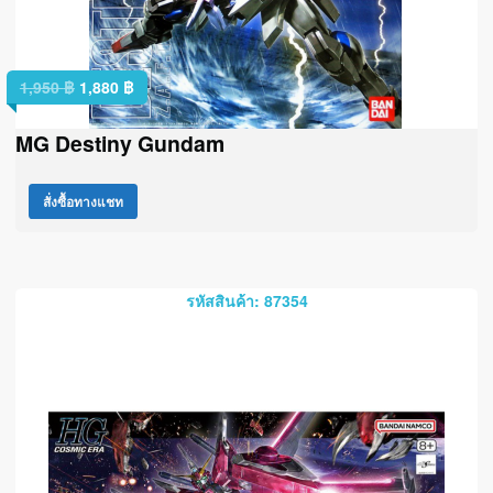
1,950
฿
1,880
฿
MG Destiny Gundam
สั่งซื้อทางแชท
รหัสสินค้า: 87354