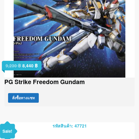
9,230
฿
8,440
฿
PG Strike Freedom Gundam
สั่งซื้อทางแชท
รหัสสินค้า: 47721
Sale!