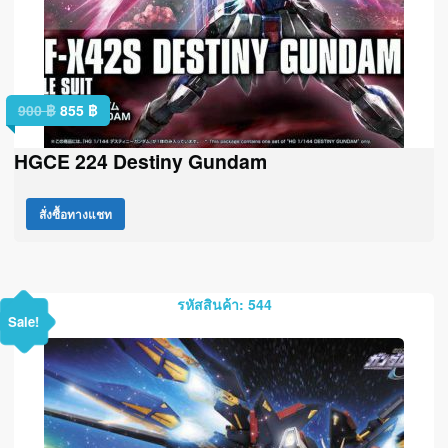
900
฿
855
฿
HGCE 224 Destiny Gundam
สั่งซื้อทางแชท
รหัสสินค้า: 544
Sale!