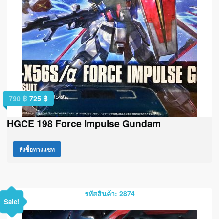
790
฿
725
฿
HGCE 198 Force Impulse Gundam
สั่งซื้อทางแชท
รหัสสินค้า: 2874
Sale!