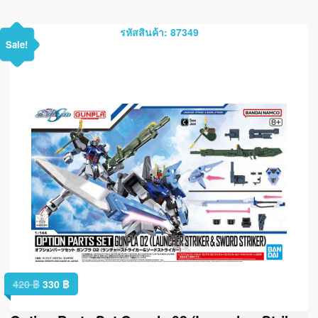
รหัสสินค้า: 87349
Sale!
420
฿
330
฿