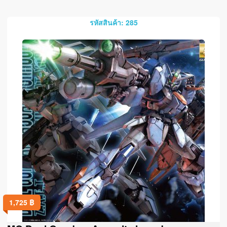
รหัสสินค้า: 285
1,725
฿