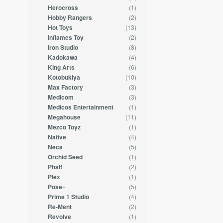
(1)
Herocross
(2)
Hobby Rangers
(13)
Hot Toys
(2)
Inflames Toy
(8)
Iron Studio
(4)
Kadokawa
(6)
King Arts
(10)
Kotobukiya
(3)
Max Factory
(3)
Medicom
(1)
Medicos Entertainment
(11)
Megahouse
(1)
Mezco Toyz
(4)
Native
(5)
Neca
(1)
Orchid Seed
(2)
Phat!
(1)
Plex
(5)
Pose+
(4)
Prime 1 Studio
(2)
Re-Ment
(1)
Revolve