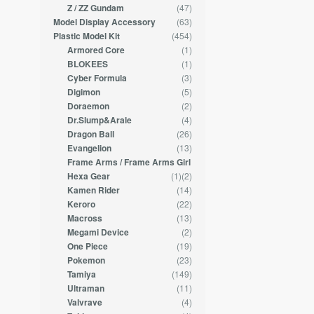
(47)
Z / ZZ Gundam
(63)
Model Display Accessory
(454)
Plastic Model Kit
(1)
Armored Core
(1)
BLOKEES
(3)
Cyber Formula
(5)
Digimon
(2)
Doraemon
(4)
Dr.Slump&Arale
(26)
Dragon Ball
(13)
Evangelion
Frame Arms / Frame Arms Girl
(1)
(2)
Hexa Gear
(14)
Kamen Rider
(22)
Keroro
(13)
Macross
(2)
Megami Device
(19)
One Piece
(23)
Pokemon
(149)
Tamiya
(11)
Ultraman
(4)
Valvrave