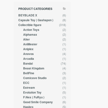
PRODUCT CATEGORIES
(6)
BEYBLADE X
(8)
Capsule Toy ( Gashapon )
(318)
Collectible figure
(2)
Action Toys
(2)
Alphamax
(2)
Alter
(1)
AniMester
(1)
Aniplex
(4)
Anovos
(1)
Arcadia
(74)
Bandai
(4)
Beast Kingdom
(3)
BellFine
(2)
Comicave Studio
(1)
ECC
(1)
Estream
(5)
Evolution Toy
(1)
F:Nex ( FuRyu )
(6)
Good Smile Company
(5)
Hasbro