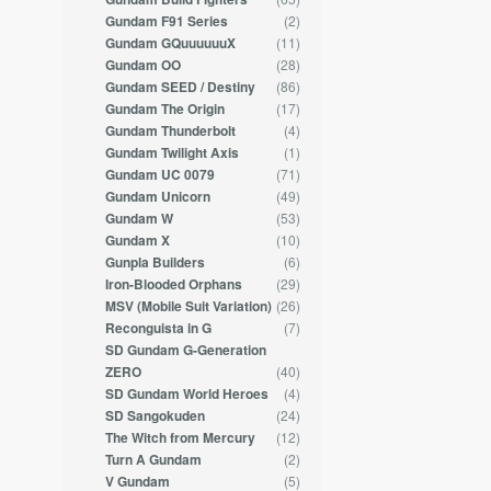
(2)
Gundam F91 Series
(11)
Gundam GQuuuuuuX
(28)
Gundam OO
(86)
Gundam SEED / Destiny
(17)
Gundam The Origin
(4)
Gundam Thunderbolt
(1)
Gundam Twilight Axis
(71)
Gundam UC 0079
(49)
Gundam Unicorn
(53)
Gundam W
(10)
Gundam X
(6)
Gunpla Builders
(29)
Iron-Blooded Orphans
(26)
MSV (Mobile Suit Variation)
(7)
Reconguista in G
SD Gundam G-Generation
(40)
ZERO
(4)
SD Gundam World Heroes
(24)
SD Sangokuden
(12)
The Witch from Mercury
(2)
Turn A Gundam
(5)
V Gundam