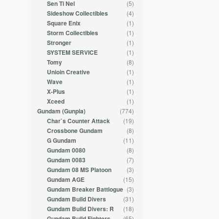
(5)
Sen Ti Nel
(4)
Sideshow Collectibles
(1)
Square Enix
(1)
Storm Collectibles
(1)
Stronger
(1)
SYSTEM SERVICE
(8)
Tomy
(1)
Unioin Creative
(1)
Wave
(1)
X-Plus
(1)
Xceed
(774)
Gundam (Gunpla)
(19)
Char`s Counter Attack
(8)
Crossbone Gundam
(11)
G Gundam
(8)
Gundam 0080
(7)
Gundam 0083
(3)
Gundam 08 MS Platoon
(15)
Gundam AGE
(3)
Gundam Breaker Battlogue
(31)
Gundam Build Divers
(18)
Gundam Build Divers: R
(65)
Gundam Build Fighters