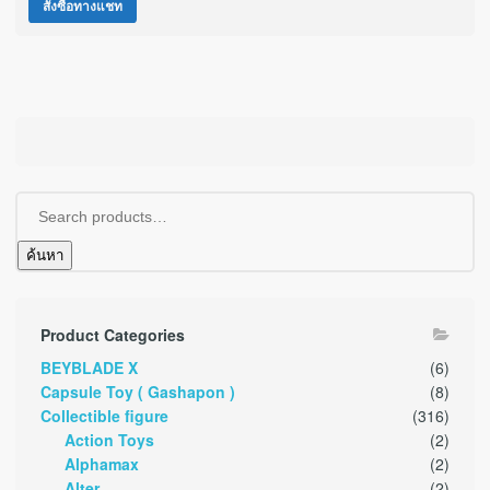
สั่งซื้อทางแชท
ค้นหา
Product Categories
BEYBLADE X
(6)
Capsule Toy ( Gashapon )
(8)
Collectible figure
(316)
Action Toys
(2)
Alphamax
(2)
Alter
(2)