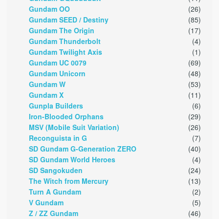
Gundam OO
(26)
Gundam SEED / Destiny
(85)
Gundam The Origin
(17)
Gundam Thunderbolt
(4)
Gundam Twilight Axis
(1)
Gundam UC 0079
(69)
Gundam Unicorn
(48)
Gundam W
(53)
Gundam X
(11)
Gunpla Builders
(6)
Iron-Blooded Orphans
(29)
MSV (Mobile Suit Variation)
(26)
Reconguista in G
(7)
SD Gundam G-Generation ZERO
(40)
SD Gundam World Heroes
(4)
SD Sangokuden
(24)
The Witch from Mercury
(13)
Turn A Gundam
(2)
V Gundam
(5)
Z / ZZ Gundam
(46)