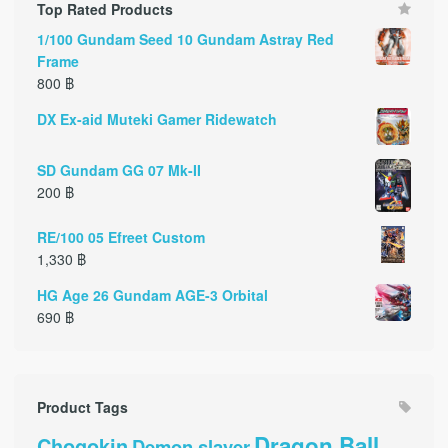
Top Rated Products
1/100 Gundam Seed 10 Gundam Astray Red
Frame
800
฿
DX Ex-aid Muteki Gamer Ridewatch
SD Gundam GG 07 Mk-II
200
฿
RE/100 05 Efreet Custom
1,330
฿
HG Age 26 Gundam AGE-3 Orbital
690
฿
Product Tags
Dragon Ball
Chogokin
Demon slayer