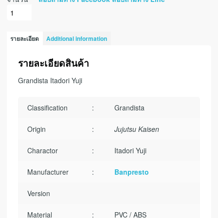
รายละเอียด
Additional information
รายละเอียดสินค้า
Grandista Itadori Yuji
Classification
:
Grandista
Origin
:
Jujutsu Kaisen
Charactor
:
Itadori Yuji
Manufacturer
:
Banpresto
Version
Material
:
PVC / ABS