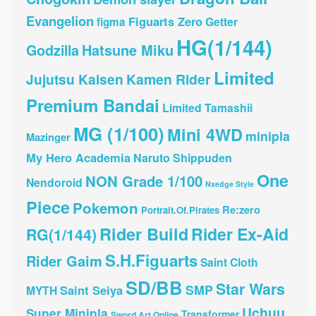
Evangelion
Figuarts Zero
Getter
figma
HG(1/144)
Hatsune Miku
Godzilla
Limited
Jujutsu Kaisen
Kamen Rider
Premium Bandai
Limited Tamashii
MG (1/100)
Mini 4WD
minipla
Mazinger
My Hero Academia
Naruto Shippuden
One
NON Grade 1/100
Nendoroid
Nxedge Style
Piece
Pokemon
Re:zero
Portrait.Of.Pirates
Rider Build
Rider Ex-Aid
RG(1/144)
S.H.Figuarts
Rider Gaim
Saint Cloth
SD/BB
Star Wars
SMP
Saint Seiya
MYTH
Uchuu
Super Minipla
Transformer
Sword Art Online