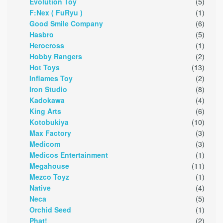
Evolution Toy
(5)
F:Nex ( FuRyu )
(1)
Good Smile Company
(6)
Hasbro
(5)
Herocross
(1)
Hobby Rangers
(2)
Hot Toys
(13)
Inflames Toy
(2)
Iron Studio
(8)
Kadokawa
(4)
King Arts
(6)
Kotobukiya
(10)
Max Factory
(3)
Medicom
(3)
Medicos Entertainment
(1)
Megahouse
(11)
Mezco Toyz
(1)
Native
(4)
Neca
(5)
Orchid Seed
(1)
Phat!
(2)