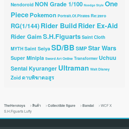
One
NON Grade 1/100
Nendoroid
Nxedge Style
Piece
Pokemon
Re:zero
Portrait.Of.Pirates
Rider Build
Rider Ex-Aid
RG(1/144)
S.H.Figuarts
Rider Gaim
Saint Cloth
SD/BB
Star Wars
SMP
Saint Seiya
MYTH
Uchuu
Super Minipla
Transformer
Sword Art Online
Ultraman
Sentai Kyuranger
Walt Disney
ดาบพิฆาตอสูร
Zoid
WCF X
TheHerotoys
สินค้า
Collectible figure
Bandai
S.H.Figuarts Luffy