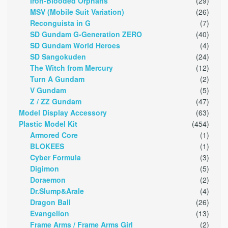
Iron-Blooded Orphans
(29)
MSV (Mobile Suit Variation)
(26)
Reconguista in G
(7)
SD Gundam G-Generation ZERO
(40)
SD Gundam World Heroes
(4)
SD Sangokuden
(24)
The Witch from Mercury
(12)
Turn A Gundam
(2)
V Gundam
(5)
Z / ZZ Gundam
(47)
Model Display Accessory
(63)
Plastic Model Kit
(454)
Armored Core
(1)
BLOKEES
(1)
Cyber Formula
(3)
Digimon
(5)
Doraemon
(2)
Dr.Slump&Arale
(4)
Dragon Ball
(26)
Evangelion
(13)
Frame Arms / Frame Arms Girl
(2)