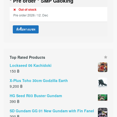
* Pre order * SMP Gaoking
Out of stock
Pre order 2026 / 12. Dec
สั่งซื้อทางแชท
Top Rated Products
Lockseed 06 Kachidoki
150
฿
X-Plus Toho 30cm Godzilla Earth
9,200
฿
HG Seed R03 Buster Gundam
390
฿
SD Gundam GG 01 New Gundam with Fin Fanel
200
฿