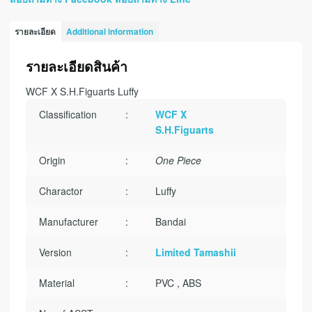
รายละเอียด
Additional information
รายละเอียดสินค้า
WCF X S.H.Figuarts Luffy
Classification
:
WCF X
S.H.Figuarts
Origin
:
One Piece
Charactor
:
Luffy
Manufacturer
:
Bandai
Version
:
Limited Tamashii
Material
:
PVC , ABS