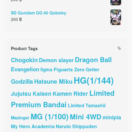
SD Gundam GG 60 Qubeley
200
฿
Product Tags
Dragon Ball
Chogokin
Demon slayer
Evangelion
Figuarts Zero
Getter
figma
HG(1/144)
Hatsune Miku
Godzilla
Limited
Kamen Rider
Jujutsu Kaisen
Premium Bandai
Limited Tamashii
MG (1/100)
Mini 4WD
minipla
Mazinger
My Hero Academia
Naruto Shippuden