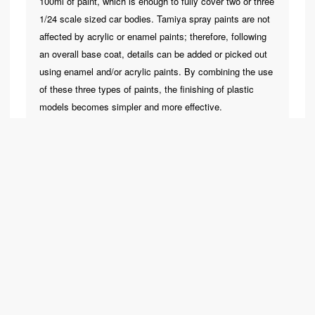
100ml of paint, which is enough to fully cover two or three
1/24 scale sized car bodies. Tamiya spray paints are not
affected by acrylic or enamel paints; therefore, following
an overall base coat, details can be added or picked out
using enamel and/or acrylic paints. By combining the use
of these three types of paints, the finishing of plastic
สนใจสินค้า สอบถามได้ที่ LINE ID : @bag9198w
ยกเลิก
models becomes simpler and more effective.
รหัสสินค้า:
67118
หมวดหมู่:
เครื่องมือและอุปกรณ์ทำโมเดล
Related products
รหัสสินค้า: 67330