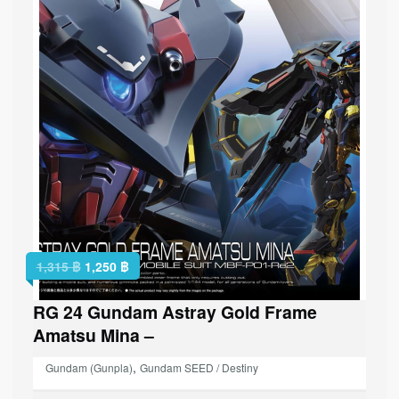
1,315
฿
1,250
฿
RG 24 Gundam Astray Gold Frame
Amatsu Mina –
,
Gundam (Gunpla)
Gundam SEED / Destiny