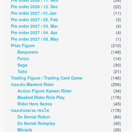
Pre order 2026 / 11. Nov
(24)
Pre order 2026 / 12. Dec
(22)
Pre order 2027 / 01.Jan
(11)
Pre order 2027 / 02. Feb
(3)
Pre order 2027 / 03. Mar
(4)
Pre order 2027 / 04. Apr
(4)
Pre order 2027 / 05. May
(1)
Prize Figure
(210)
Banpresto
(148)
Furyu
(14)
Sega
(30)
Taito
(21)
Trading Figure / Trading Card Game
(146)
ของเล่น Masked Rider
(256)
Action Figure Kamen Rider
(34)
Masked Rider Role Play
(176)
Rider Hero Series
(45)
ของเล่นหมวด เซนไท
(178)
Dx Sentai Robot
(84)
Dx Sentai Roleplay
(45)
Minipla
(35)