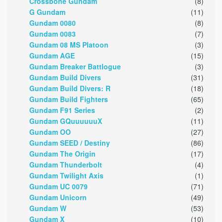
Crossbone Gundam
(8)
G Gundam
(11)
Gundam 0080
(8)
Gundam 0083
(7)
Gundam 08 MS Platoon
(3)
Gundam AGE
(15)
Gundam Breaker Battlogue
(3)
Gundam Build Divers
(31)
Gundam Build Divers: R
(18)
Gundam Build Fighters
(65)
Gundam F91 Series
(2)
Gundam GQuuuuuuX
(11)
Gundam OO
(27)
Gundam SEED / Destiny
(86)
Gundam The Origin
(17)
Gundam Thunderbolt
(4)
Gundam Twilight Axis
(1)
Gundam UC 0079
(71)
Gundam Unicorn
(49)
Gundam W
(53)
Gundam X
(10)