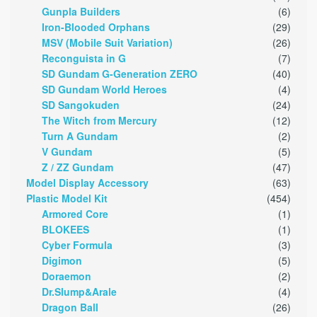
Gunpla Builders
(6)
Iron-Blooded Orphans
(29)
MSV (Mobile Suit Variation)
(26)
Reconguista in G
(7)
SD Gundam G-Generation ZERO
(40)
SD Gundam World Heroes
(4)
SD Sangokuden
(24)
The Witch from Mercury
(12)
Turn A Gundam
(2)
V Gundam
(5)
Z / ZZ Gundam
(47)
Model Display Accessory
(63)
Plastic Model Kit
(454)
Armored Core
(1)
BLOKEES
(1)
Cyber Formula
(3)
Digimon
(5)
Doraemon
(2)
Dr.Slump&Arale
(4)
Dragon Ball
(26)