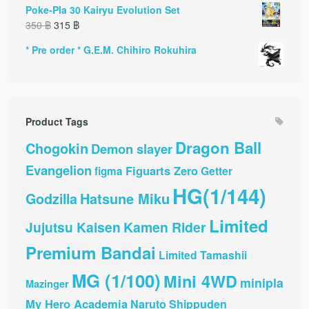
Poke-Pla 30 Kairyu Evolution Set
350
฿
315
฿
* Pre order * G.E.M. Chihiro Rokuhira
Product Tags
Dragon Ball
Chogokin
Demon slayer
Evangelion
Figuarts Zero
Getter
figma
HG(1/144)
Hatsune Miku
Godzilla
Limited
Jujutsu Kaisen
Kamen Rider
Premium Bandai
Limited Tamashii
MG (1/100)
Mini 4WD
minipla
Mazinger
My Hero Academia
Naruto Shippuden