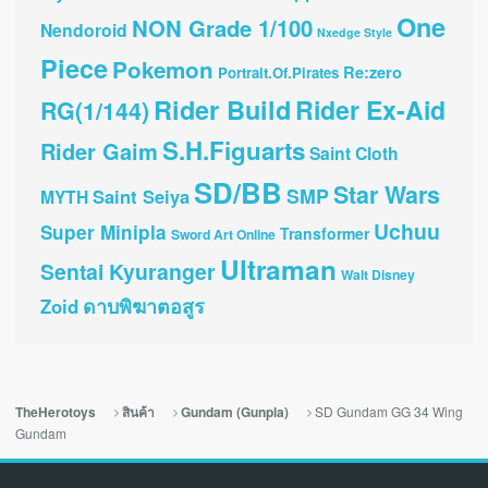
One
NON Grade 1/100
Nendoroid
Nxedge Style
Piece
Pokemon
Re:zero
Portrait.Of.Pirates
Rider Build
Rider Ex-Aid
RG(1/144)
S.H.Figuarts
Rider Gaim
Saint Cloth
SD/BB
Star Wars
SMP
Saint Seiya
MYTH
Uchuu
Super Minipla
Transformer
Sword Art Online
Ultraman
Sentai Kyuranger
Walt Disney
ดาบพิฆาตอสูร
Zoid
SD Gundam GG 34 Wing
TheHerotoys
สินค้า
Gundam (Gunpla)
Gundam