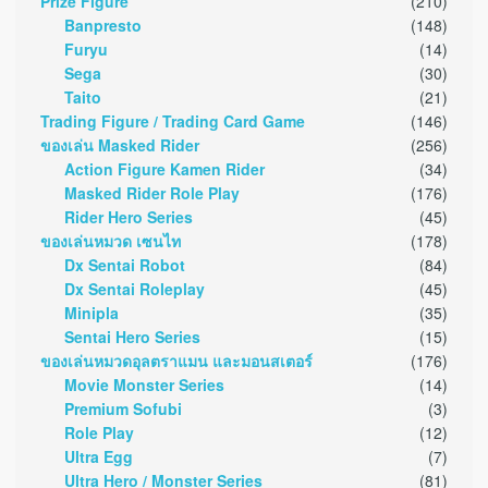
Prize Figure
(210)
Banpresto
(148)
Furyu
(14)
Sega
(30)
Taito
(21)
Trading Figure / Trading Card Game
(146)
ของเล่น Masked Rider
(256)
Action Figure Kamen Rider
(34)
Masked Rider Role Play
(176)
Rider Hero Series
(45)
ของเล่นหมวด เซนไท
(178)
Dx Sentai Robot
(84)
Dx Sentai Roleplay
(45)
Minipla
(35)
Sentai Hero Series
(15)
ของเล่นหมวดอุลตราแมน และมอนสเตอร์
(176)
Movie Monster Series
(14)
Premium Sofubi
(3)
Role Play
(12)
Ultra Egg
(7)
Ultra Hero / Monster Series
(81)