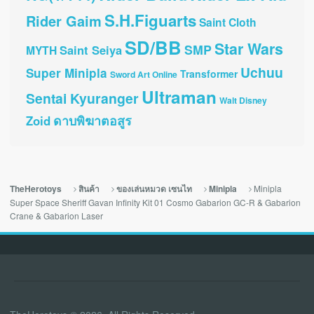
S.H.Figuarts
Rider Gaim
Saint Cloth
SD/BB
Star Wars
SMP
Saint Seiya
MYTH
Uchuu
Super Minipla
Transformer
Sword Art Online
Ultraman
Sentai Kyuranger
Walt Disney
ดาบพิฆาตอสูร
Zoid
Minipla
TheHerotoys
สินค้า
ของเล่นหมวด เซนไท
Minipla
Super Space Sheriff Gavan Infinity Kit 01 Cosmo Gabarion GC-R & Gabarion
Crane & Gabarion Laser