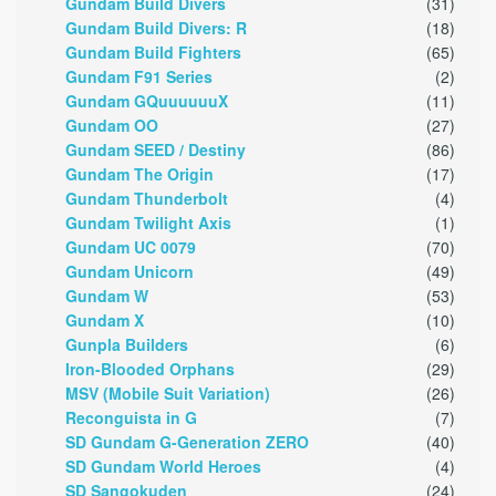
Gundam Build Divers
(31)
Gundam Build Divers: R
(18)
Gundam Build Fighters
(65)
Gundam F91 Series
(2)
Gundam GQuuuuuuX
(11)
Gundam OO
(27)
Gundam SEED / Destiny
(86)
Gundam The Origin
(17)
Gundam Thunderbolt
(4)
Gundam Twilight Axis
(1)
Gundam UC 0079
(70)
Gundam Unicorn
(49)
Gundam W
(53)
Gundam X
(10)
Gunpla Builders
(6)
Iron-Blooded Orphans
(29)
MSV (Mobile Suit Variation)
(26)
Reconguista in G
(7)
SD Gundam G-Generation ZERO
(40)
SD Gundam World Heroes
(4)
SD Sangokuden
(24)