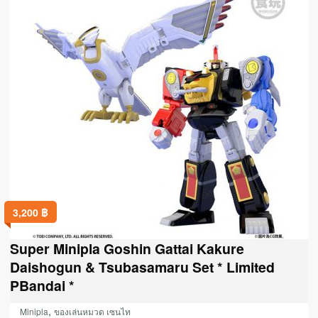
3,200
฿
Super Minipla Goshin Gattai Kakure
Daishogun & Tsubasamaru Set * Limited
PBandai *
,
Minipla
ของเล่นหมวด เซนไท