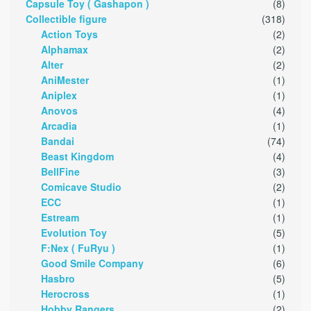
Capsule Toy ( Gashapon )
(8)
Collectible figure
(318)
Action Toys
(2)
Alphamax
(2)
Alter
(2)
AniMester
(1)
Aniplex
(1)
Anovos
(4)
Arcadia
(1)
Bandai
(74)
Beast Kingdom
(4)
BellFine
(3)
Comicave Studio
(2)
ECC
(1)
Estream
(1)
Evolution Toy
(5)
F:Nex ( FuRyu )
(1)
Good Smile Company
(6)
Hasbro
(5)
Herocross
(1)
Hobby Rangers
(2)