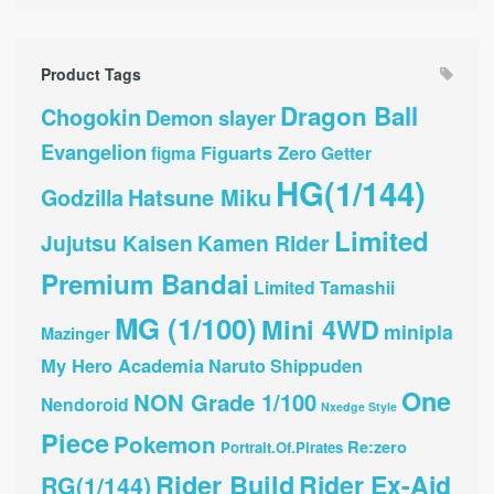
Product Tags
Dragon Ball
Chogokin
Demon slayer
Evangelion
Figuarts Zero
Getter
figma
HG(1/144)
Hatsune Miku
Godzilla
Limited
Jujutsu Kaisen
Kamen Rider
Premium Bandai
Limited Tamashii
MG (1/100)
Mini 4WD
minipla
Mazinger
My Hero Academia
Naruto Shippuden
One
NON Grade 1/100
Nendoroid
Nxedge Style
Piece
Pokemon
Re:zero
Portrait.Of.Pirates
Rider Build
Rider Ex-Aid
RG(1/144)