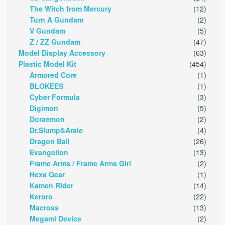
The Witch from Mercury
(12)
Turn A Gundam
(2)
V Gundam
(5)
Z / ZZ Gundam
(47)
Model Display Accessory
(63)
Plastic Model Kit
(454)
Armored Core
(1)
BLOKEES
(1)
Cyber Formula
(3)
Digimon
(5)
Doraemon
(2)
Dr.Slump&Arale
(4)
Dragon Ball
(26)
Evangelion
(13)
Frame Arms / Frame Arms Girl
(2)
Hexa Gear
(1)
Kamen Rider
(14)
Keroro
(22)
Macross
(13)
Megami Device
(2)