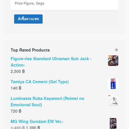
,
Prize Figure
Sega
สั่งซื้อทางแชท
Top Rated Products
Figure-rise Standard Ultraman Suit Jack -
Action-
2,500
฿
Tamiya CA Cement (Gel Type)
140
฿
Luminasta Ruka Kayamori (Reimei no
Emotional Soul)
720
฿
MG Wing Gundam EW Ver.-
1,465
฿
1,390
฿