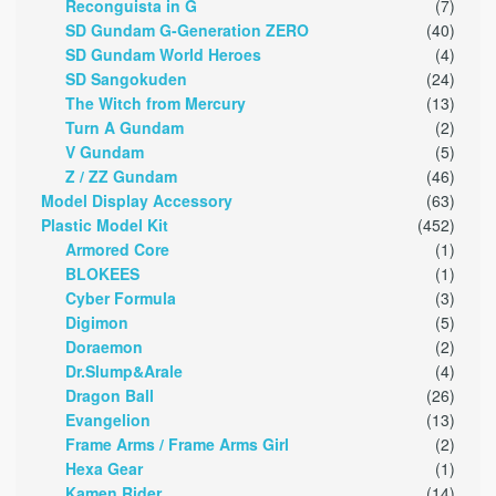
Reconguista in G
(7)
SD Gundam G-Generation ZERO
(40)
SD Gundam World Heroes
(4)
SD Sangokuden
(24)
The Witch from Mercury
(13)
Turn A Gundam
(2)
V Gundam
(5)
Z / ZZ Gundam
(46)
Model Display Accessory
(63)
Plastic Model Kit
(452)
Armored Core
(1)
BLOKEES
(1)
Cyber Formula
(3)
Digimon
(5)
Doraemon
(2)
Dr.Slump&Arale
(4)
Dragon Ball
(26)
Evangelion
(13)
Frame Arms / Frame Arms Girl
(2)
Hexa Gear
(1)
Kamen Rider
(14)