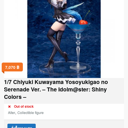
7,070
฿
1/7 Chiyuki Kuwayama Yosoyukigao no
Serenade Ver. – The Idolm@ster: Shiny
Colors –
Out of stock
,
Alter
Collectible figure