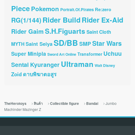
Piece
Pokemon
Re:zero
Portrait.Of.Pirates
Rider Build
Rider Ex-Aid
RG(1/144)
S.H.Figuarts
Rider Gaim
Saint Cloth
SD/BB
Star Wars
SMP
Saint Seiya
MYTH
Uchuu
Super Minipla
Transformer
Sword Art Online
Ultraman
Sentai Kyuranger
Walt Disney
ดาบพิฆาตอสูร
Zoid
Jumbo
TheHerotoys
สินค้า
Collectible figure
Bandai
Machinder Mazinger Z