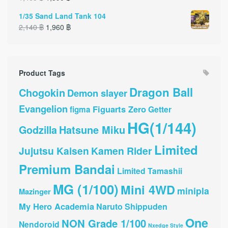
1/35 Sand Land Tank 104
2,140
฿
1,960
฿
Product Tags
Dragon Ball
Chogokin
Demon slayer
Evangelion
Figuarts Zero
Getter
figma
HG(1/144)
Hatsune Miku
Godzilla
Limited
Jujutsu Kaisen
Kamen Rider
Premium Bandai
Limited Tamashii
MG (1/100)
Mini 4WD
minipla
Mazinger
My Hero Academia
Naruto Shippuden
One
NON Grade 1/100
Nendoroid
Nxedge Style