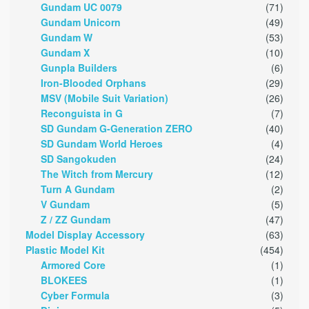
Gundam UC 0079
(71)
Gundam Unicorn
(49)
Gundam W
(53)
Gundam X
(10)
Gunpla Builders
(6)
Iron-Blooded Orphans
(29)
MSV (Mobile Suit Variation)
(26)
Reconguista in G
(7)
SD Gundam G-Generation ZERO
(40)
SD Gundam World Heroes
(4)
SD Sangokuden
(24)
The Witch from Mercury
(12)
Turn A Gundam
(2)
V Gundam
(5)
Z / ZZ Gundam
(47)
Model Display Accessory
(63)
Plastic Model Kit
(454)
Armored Core
(1)
BLOKEES
(1)
Cyber Formula
(3)