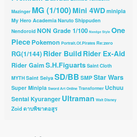
MG (1/100)
Mini 4WD
minipla
Mazinger
My Hero Academia
Naruto Shippuden
One
NON Grade 1/100
Nendoroid
Nxedge Style
Piece
Pokemon
Re:zero
Portrait.Of.Pirates
Rider Build
Rider Ex-Aid
RG(1/144)
S.H.Figuarts
Rider Gaim
Saint Cloth
SD/BB
Star Wars
SMP
Saint Seiya
MYTH
Uchuu
Super Minipla
Transformer
Sword Art Online
Ultraman
Sentai Kyuranger
Walt Disney
ดาบพิฆาตอสูร
Zoid