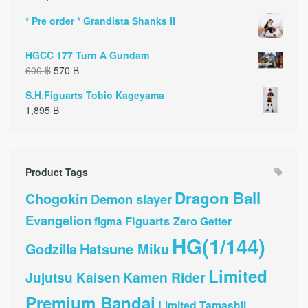
* Pre order * Grandista Shanks II
HGCC 177 Turn A Gundam
600
฿
570
฿
S.H.Figuarts Tobio Kageyama
1,895
฿
Product Tags
Dragon Ball
Chogokin
Demon slayer
Evangelion
Figuarts Zero
Getter
figma
HG(1/144)
Hatsune Miku
Godzilla
Limited
Kamen Rider
Jujutsu Kaisen
Premium Bandai
Limited Tamashii