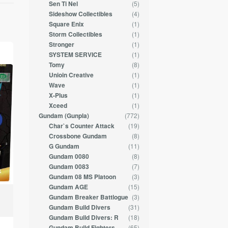
(5)
Sen Ti Nel
(4)
Sideshow Collectibles
(1)
Square Enix
(1)
Storm Collectibles
(1)
Stronger
(1)
SYSTEM SERVICE
(8)
Tomy
(1)
Unioin Creative
(1)
Wave
(1)
X-Plus
(1)
Xceed
(772)
Gundam (Gunpla)
(19)
Char`s Counter Attack
(8)
Crossbone Gundam
(11)
G Gundam
(8)
Gundam 0080
(7)
Gundam 0083
(3)
Gundam 08 MS Platoon
(15)
Gundam AGE
(3)
Gundam Breaker Battlogue
(31)
Gundam Build Divers
(18)
Gundam Build Divers: R
(65)
Gundam Build Fighters