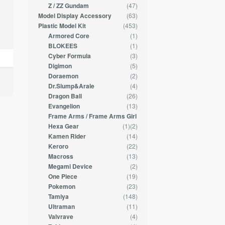
(47)
Z / ZZ Gundam
(63)
Model Display Accessory
(453)
Plastic Model Kit
(1)
Armored Core
(1)
BLOKEES
(3)
Cyber Formula
(5)
Digimon
(2)
Doraemon
(4)
Dr.Slump&Arale
(26)
Dragon Ball
(13)
Evangelion
Frame Arms / Frame Arms Girl
(1)
(2)
Hexa Gear
(14)
Kamen Rider
(22)
Keroro
(13)
Macross
(2)
Megami Device
(19)
One Piece
(23)
Pokemon
(148)
Tamiya
(11)
Ultraman
(4)
Valvrave