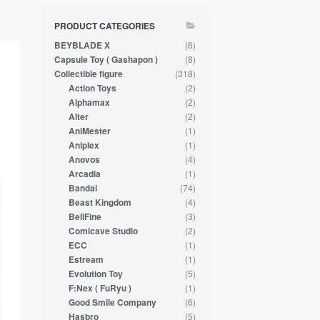
PRODUCT CATEGORIES
(6)
BEYBLADE X
(8)
Capsule Toy ( Gashapon )
(318)
Collectible figure
(2)
Action Toys
(2)
Alphamax
(2)
Alter
(1)
AniMester
(1)
Aniplex
(4)
Anovos
(1)
Arcadia
(74)
Bandai
(4)
Beast Kingdom
(3)
BellFine
(2)
Comicave Studio
(1)
ECC
(1)
Estream
(5)
Evolution Toy
(1)
F:Nex ( FuRyu )
(6)
Good Smile Company
(5)
Hasbro