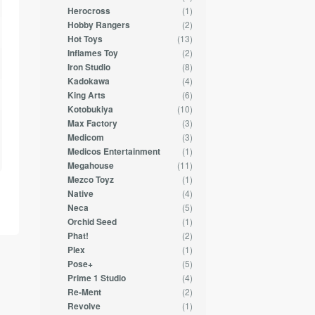
(1)
Herocross
(2)
Hobby Rangers
(13)
Hot Toys
(2)
Inflames Toy
(8)
Iron Studio
(4)
Kadokawa
(6)
King Arts
(10)
Kotobukiya
(3)
Max Factory
(3)
Medicom
(1)
Medicos Entertainment
(11)
Megahouse
(1)
Mezco Toyz
(4)
Native
(5)
Neca
(1)
Orchid Seed
(2)
Phat!
(1)
Plex
(5)
Pose+
(4)
Prime 1 Studio
(2)
Re-Ment
(1)
Revolve