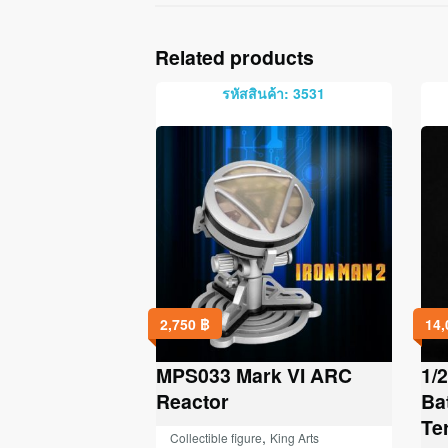
Related products
รหัสสินค้า: 3531
2,750
฿
14
MPS033 Mark VI ARC
1/
Reactor
Ba
Te
,
Collectible figure
King Arts