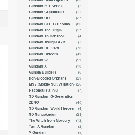
(2)
Gundam F91 Series
(11)
Gundam GQuuuuuuX
(27)
Gundam OO
(86)
Gundam SEED / Destiny
(17)
Gundam The Origin
(4)
Gundam Thunderbolt
(1)
Gundam Twilight Axis
(70)
Gundam UC 0079
(49)
Gundam Unicorn
(53)
Gundam W
(10)
Gundam X
(6)
Gunpla Builders
(29)
Iron-Blooded Orphans
(26)
MSV (Mobile Suit Variation)
(7)
Reconguista in G
SD Gundam G-Generation
(40)
ZERO
(4)
SD Gundam World Heroes
(24)
SD Sangokuden
(12)
The Witch from Mercury
(2)
Turn A Gundam
(5)
V Gundam