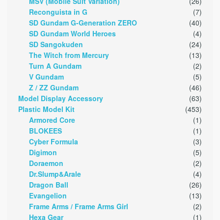
MSV (Mobile Suit Variation)
(26)
Reconguista in G
(7)
SD Gundam G-Generation ZERO
(40)
SD Gundam World Heroes
(4)
SD Sangokuden
(24)
The Witch from Mercury
(13)
Turn A Gundam
(2)
V Gundam
(5)
Z / ZZ Gundam
(46)
Model Display Accessory
(63)
Plastic Model Kit
(453)
Armored Core
(1)
BLOKEES
(1)
Cyber Formula
(3)
Digimon
(5)
Doraemon
(2)
Dr.Slump&Arale
(4)
Dragon Ball
(26)
Evangelion
(13)
Frame Arms / Frame Arms Girl
(2)
Hexa Gear
(1)