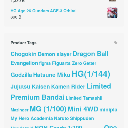
1,330
฿
HG Age 26 Gundam AGE-3 Orbital
690
฿
Product Tags
Dragon Ball
Chogokin
Demon slayer
Evangelion
Figuarts Zero
Getter
figma
HG(1/144)
Hatsune Miku
Godzilla
Limited
Jujutsu Kaisen
Kamen Rider
Premium Bandai
Limited Tamashii
MG (1/100)
Mini 4WD
minipla
Mazinger
My Hero Academia
Naruto Shippuden
One
NON Grade 1/100