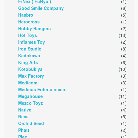
F:Nex ( FuRyu )
(1)
Good Smile Company
(6)
Hasbro
(5)
Herocross
(1)
Hobby Rangers
(2)
Hot Toys
(13)
Inflames Toy
(2)
Iron Studio
(8)
Kadokawa
(4)
King Arts
(6)
Kotobukiya
(10)
Max Factory
(3)
Medicom
(3)
Medicos Entertainment
(1)
Megahouse
(11)
Mezco Toyz
(1)
Native
(4)
Neca
(5)
Orchid Seed
(1)
Phat!
(2)
Plex
(1)