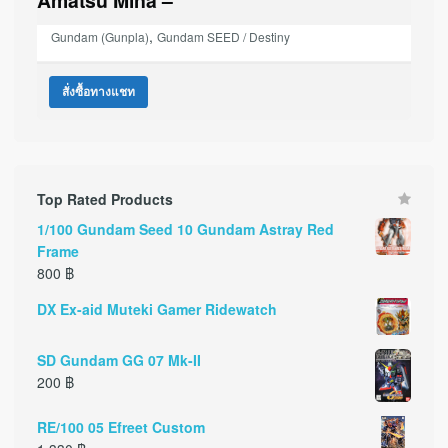
Amatsu Mina –
,
Gundam (Gunpla)
Gundam SEED / Destiny
สั่งซื้อทางแชท
Top Rated Products
1/100 Gundam Seed 10 Gundam Astray Red
Frame
800
฿
DX Ex-aid Muteki Gamer Ridewatch
SD Gundam GG 07 Mk-II
200
฿
RE/100 05 Efreet Custom